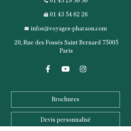
01 43 29 36 36
01 43 54 62 26
infos@voyages-pharaon.com
20, Rue des Fossés Saint Bernard 75005
Paris
F
Y
I
a
o
n
c
u
s
e
t
t
b
u
a
Brochures
o
b
g
o
e
r
k
a
Devis personnalisé
-
m
f