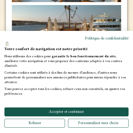
Politique de confidentialité
Votre confort de navigation est notre priorité
Nous utilisons des cookies pour
garantir le bon fonctionnement du site
,
améliorer votre navigation et vous proposer des contenus adaptés à vos centres
d’intérêt.
Certains cookies sont utilisés à des fins de mesure d’audience, d’autres nous
permettent de personnaliser nos annonces publicitaires pour mieux répondre à vos
attentes.
Vous pouvez accepter tous les cookies, refuser ceux non essentiels, ou ajuster vos
préférences.
Accepter et continuer
Refuser
Personnaliser mes choix
La visite du Grand Musée Égyptien est incluse dans
tous les programmes au Caire.